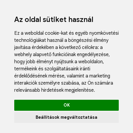
Az oldal sütiket használ
Ez a weboldal cookie-kat és egyéb nyomkövetési
technológiákat használ a böngészési élmény
javítása érdekében a következő célokra:
a
webhely alapvető funkcióinak engedélyezése
,
Fodrászci
hogy jobb élményt nyújtsunk a weboldalon
,
Műköröm
termékeink és szolgáltatásaink iránti
Műszempi
érdeklődésének mérése, valamint a marketing
Kozmetik
interakciók személyre szabása
,
az Ön számára
Akciók
relevánsabb hirdetések megjelenítése
.
Újdonság
Blog
OK
Katalógus
Profil
Beállítások megváltoztatása
0