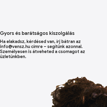
Gyors és barátságos kiszolgálás
Ha elakadsz, kérdésed van, írj bátran az
info@vensz.hu címre – segítünk azonnal.
Személyesen is átveheted a csomagot az
üzletünkben.