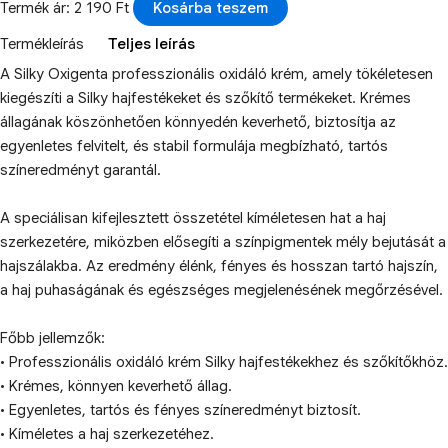
Termék ár: 2 190 Ft
Kosárba teszem
Termékleírás
Teljes leírás
A Silky Oxigenta professzionális oxidáló krém, amely tökéletesen
kiegészíti a Silky hajfestékeket és szőkítő termékeket. Krémes
állagának köszönhetően könnyedén keverhető, biztosítja az
egyenletes felvitelt, és stabil formulája megbízható, tartós
színeredményt garantál.
A speciálisan kifejlesztett összetétel kíméletesen hat a haj
szerkezetére, miközben elősegíti a színpigmentek mély bejutását a
hajszálakba. Az eredmény élénk, fényes és hosszan tartó hajszín,
a haj puhaságának és egészséges megjelenésének megőrzésével.
Főbb jellemzők:
• Professzionális oxidáló krém Silky hajfestékekhez és szőkítőkhöz.
• Krémes, könnyen keverhető állag.
• Egyenletes, tartós és fényes színeredményt biztosít.
• Kíméletes a haj szerkezetéhez.