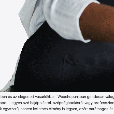
ben és az elégedett vásárlókban. Webshopunkban gondosan válog
kapd – legyen szó hajápolásról, szépségápolásról vagy professzion
k egyszerű, hanem kellemes élmény is legyen, ezért barátságos és 