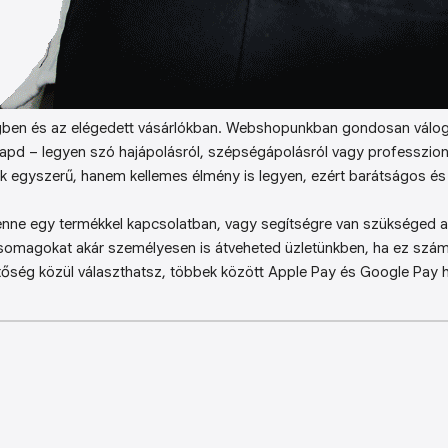
ben és az elégedett vásárlókban. Webshopunkban gondosan válog
kapd – legyen szó hajápolásról, szépségápolásról vagy professzion
k egyszerű, hanem kellemes élmény is legyen, ezért barátságos és 
enne egy termékkel kapcsolatban, vagy segítségre van szükséged a 
somagokat akár személyesen is átveheted üzletünkben, ha ez sz
őség közül választhatsz, többek között Apple Pay és Google Pay ha