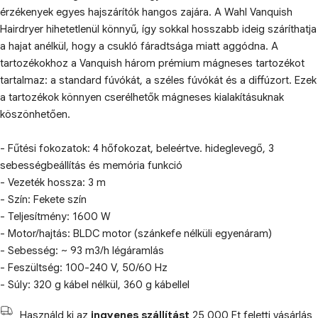
érzékenyek egyes hajszárítók hangos zajára. A Wahl Vanquish
Hairdryer hihetetlenül könnyű, így sokkal hosszabb ideig száríthatja
a hajat anélkül, hogy a csukló fáradtsága miatt aggódna. A
tartozékokhoz a Vanquish három prémium mágneses tartozékot
tartalmaz: a standard fúvókát, a széles fúvókát és a diffúzort. Ezek
a tartozékok könnyen cserélhetők mágneses kialakításuknak
köszönhetően.
- Fűtési fokozatok: 4 hőfokozat, beleértve. hideglevegő, 3
sebességbeállítás és memória funkció
- Vezeték hossza: 3 m
- Szín: Fekete szín
- Teljesítmény: 1600 W
- Motor/hajtás: BLDC motor (szánkefe nélküli egyenáram)
- Sebesség: ~ 93 m3/h légáramlás
- Feszültség: 100-240 V, 50/60 Hz
- Súly: 320 g kábel nélkül, 360 g kábellel
Használd ki az
ingyenes szállítást
25 000 Ft feletti vásárlás