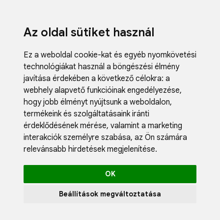
Az oldal sütiket használ
Ez a weboldal cookie-kat és egyéb nyomkövetési
technológiákat használ a böngészési élmény
javítása érdekében a következő célokra:
a
webhely alapvető funkcióinak engedélyezése
,
Fodrászci
hogy jobb élményt nyújtsunk a weboldalon
,
Műköröm
termékeink és szolgáltatásaink iránti
Műszempi
érdeklődésének mérése, valamint a marketing
Kozmetik
interakciók személyre szabása
,
az Ön számára
Akciók
relevánsabb hirdetések megjelenítése
.
Újdonság
Blog
OK
Katalógus
Profil
Beállítások megváltoztatása
0