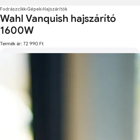
Fodrászcikk
›
Gépek
›
Hajszárítók
Wahl Vanquish hajszárító
1600W
Termék ár: 72 990 Ft