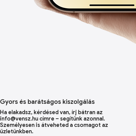
Gyors és barátságos kiszolgálás
Ha elakadsz, kérdésed van, írj bátran az
info@vensz.hu címre – segítünk azonnal.
Személyesen is átveheted a csomagot az
üzletünkben.