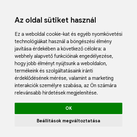
Az oldal sütiket használ
Ez a weboldal cookie-kat és egyéb nyomkövetési
technológiákat használ a böngészési élmény
javítása érdekében a következő célokra:
a
webhely alapvető funkcióinak engedélyezése
,
Fodrászci
hogy jobb élményt nyújtsunk a weboldalon
,
Műköröm
termékeink és szolgáltatásaink iránti
Műszempi
érdeklődésének mérése, valamint a marketing
Kozmetik
interakciók személyre szabása
,
az Ön számára
Akciók
relevánsabb hirdetések megjelenítése
.
Újdonság
Blog
OK
Katalógus
Profil
Beállítások megváltoztatása
0