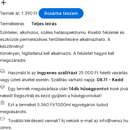
Termék ár: 1 390 Ft
Kosárba teszem
Termékleírás
Teljes leírás
Színtelen, alkoholos, széles hatásspektrumú. Kisebb felületek és
eszközök permetezéses fertőtlenítésére alkalmazható. A
készítményt
töményen, hígítatlanul kell alkalmazni. A felületet hagyni kell
megszáradni.
Használd ki az
ingyenes szállítást
25 000 Ft feletti vásárlás
vagy üzleti átvétel esetén. Szállítás várható napja:
08.11 - Kedd
Egy termék megvásárlása után
14db hűségpontot
írunk jóvá
neked! Regisztrálj és kezd gyűjteni a hűségpontokat!
Ezt a terméket 5.560 Ft/1000ml egységáron tudod
megvásárolni.
További kérdéseid vannak? Írj nekünk e-mail az info@vensz.hu
címre.