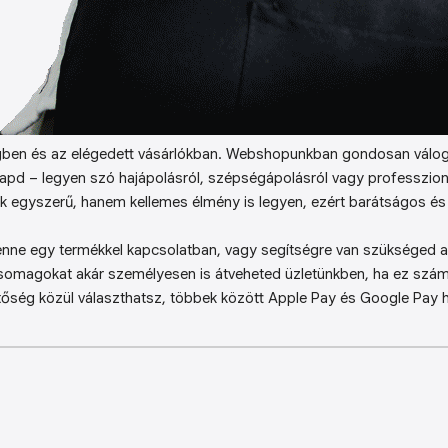
ben és az elégedett vásárlókban. Webshopunkban gondosan válog
kapd – legyen szó hajápolásról, szépségápolásról vagy professzion
k egyszerű, hanem kellemes élmény is legyen, ezért barátságos és 
enne egy termékkel kapcsolatban, vagy segítségre van szükséged a 
somagokat akár személyesen is átveheted üzletünkben, ha ez sz
őség közül választhatsz, többek között Apple Pay és Google Pay ha