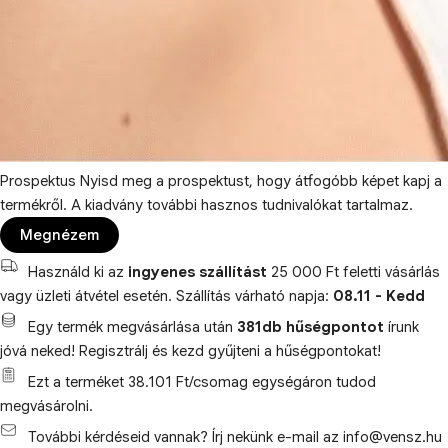
Prospektus
Nyisd meg a prospektust, hogy átfogóbb képet kapj a
termékről. A kiadvány további hasznos tudnivalókat tartalmaz.
Megnézem
Használd ki az
ingyenes szállítást
25 000 Ft feletti vásárlás
vagy üzleti átvétel esetén. Szállítás várható napja:
08.11 - Kedd
Egy termék megvásárlása után
381db hűségpontot
írunk
jóvá neked! Regisztrálj és kezd gyűjteni a hűségpontokat!
Ezt a terméket 38.101 Ft/csomag egységáron tudod
megvásárolni.
További kérdéseid vannak? Írj nekünk e-mail az info@vensz.hu