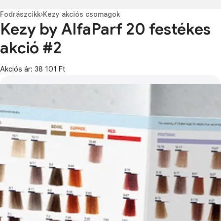
Fodrászcikk
›
Kezy akciós csomagok
Kezy by AlfaParf 20 festékes
akció #2
Akciós ár: 38 101 Ft