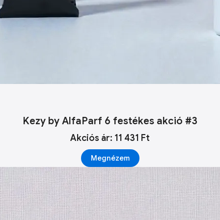
Kezy by AlfaParf 6 festékes akció #3
Akciós ár: 11 431 Ft
Megnézem