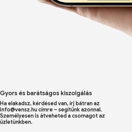
Gyors és barátságos kiszolgálás
Ha elakadsz, kérdésed van, írj bátran az
info@vensz.hu címre – segítünk azonnal.
Személyesen is átveheted a csomagot az
üzletünkben.