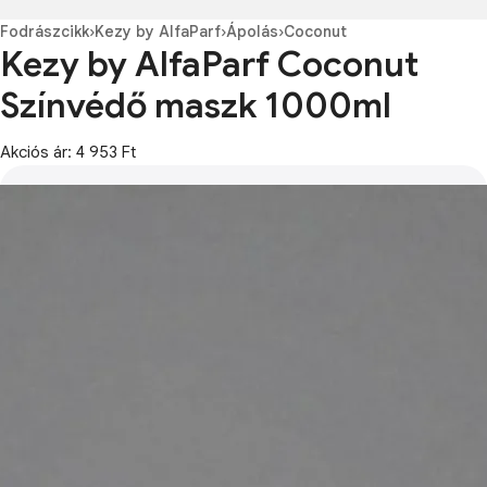
Fodrászcikk
›
Kezy by AlfaParf
›
Ápolás
›
Coconut
Kezy by AlfaParf Coconut
Színvédő maszk 1000ml
Akciós ár: 4 953 Ft