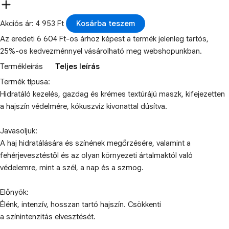
Akciós ár: 4 953 Ft
Kosárba teszem
Az eredeti 6 604 Ft-os árhoz képest a termék jelenleg tartós,
25%-os kedvezménnyel vásárolható meg webshopunkban.
Termékleírás
Teljes leírás
Termék típusa:
Hidratáló kezelés, gazdag és krémes textúrájú maszk, kifejezetten
a hajszín védelmére, kókuszvíz kivonattal dúsítva.
Javasoljuk:
A haj hidratálására és színének megőrzésére, valamint a
fehérjevesztéstől és az olyan környezeti ártalmaktól való
védelemre, mint a szél, a nap és a szmog.
Előnyök:
Élénk, intenzív, hosszan tartó hajszín. Csökkenti
a színintenzitás elvesztését.