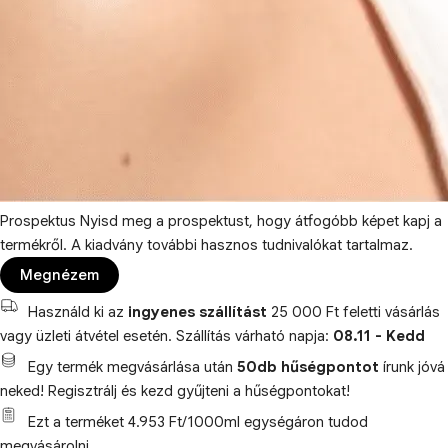
Prospektus
Nyisd meg a prospektust, hogy átfogóbb képet kapj a
termékről. A kiadvány további hasznos tudnivalókat tartalmaz.
Megnézem
Használd ki az
ingyenes szállítást
25 000 Ft feletti vásárlás
vagy üzleti átvétel esetén. Szállítás várható napja:
08.11 - Kedd
Egy termék megvásárlása után
50db hűségpontot
írunk jóvá
neked! Regisztrálj és kezd gyűjteni a hűségpontokat!
Ezt a terméket 4.953 Ft/1000ml egységáron tudod
megvásárolni.