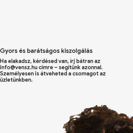
Gyors és barátságos kiszolgálás
Ha elakadsz, kérdésed van, írj bátran az
info@vensz.hu címre – segítünk azonnal.
Személyesen is átveheted a csomagot az
üzletünkben.