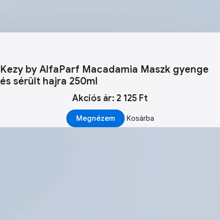
Kezy by AlfaParf Macadamia Maszk gyenge
és sérült hajra 250ml
Akciós ár: 2 125 Ft
Megnézem
Kosárba