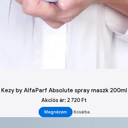
Kezy by AlfaParf Absolute spray maszk 200ml
Akciós ár: 2 720 Ft
Megnézem
Kosárba