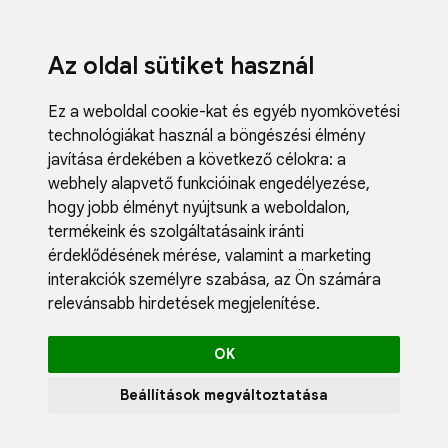
Az oldal sütiket használ
Ez a weboldal cookie-kat és egyéb nyomkövetési
technológiákat használ a böngészési élmény
javítása érdekében a következő célokra:
a
webhely alapvető funkcióinak engedélyezése
,
Fodrászci
hogy jobb élményt nyújtsunk a weboldalon
,
Műköröm
termékeink és szolgáltatásaink iránti
Műszempi
érdeklődésének mérése, valamint a marketing
Kozmetik
interakciók személyre szabása
,
az Ön számára
Akciók
relevánsabb hirdetések megjelenítése
.
Újdonság
Blog
OK
Katalógus
Profil
Beállítások megváltoztatása
0