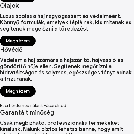
Olajok
Luxus ápolás a haj ragyogásáért és védelméért.
Könnyű formulák, amelyek táplálnak, kisimítanak és
segítenek megelőzni a töredezést.
Megnézem
Hővédő
Védelem a haj számára a hajszárító, hajvasaló és
göndörítő hője ellen. Segítenek megőrizni a
hidratáltságot és selymes, egészséges fényt adnak
a frizurának.
Megnézem
Ezért érdemes nálunk vásárolnod
Garantált minőség
Csak megbízható, professzionális termékeket
kínálunk. Nálunk biztos lehetsz benne, hogy amit