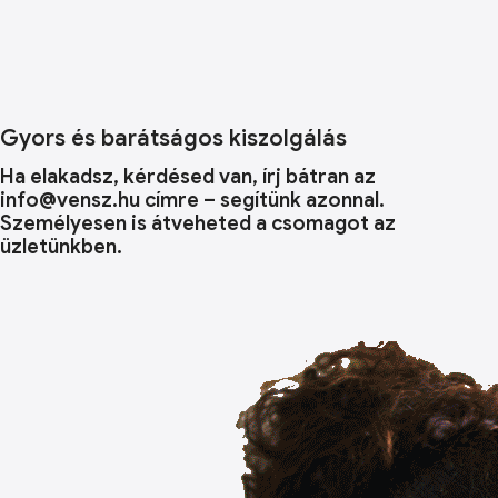
Gyors és barátságos kiszolgálás
Ha elakadsz, kérdésed van, írj bátran az
info@vensz.hu címre – segítünk azonnal.
Személyesen is átveheted a csomagot az
üzletünkben.