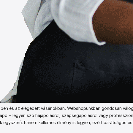
ben és az elégedett vásárlókban. Webshopunkban gondosan válog
kapd – legyen szó hajápolásról, szépségápolásról vagy professzion
k egyszerű, hanem kellemes élmény is legyen, ezért barátságos és 