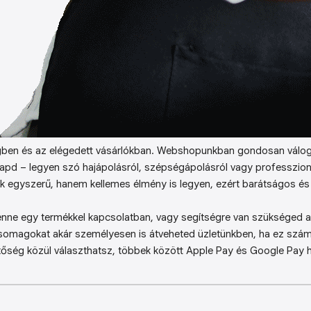
ben és az elégedett vásárlókban. Webshopunkban gondosan válog
kapd – legyen szó hajápolásról, szépségápolásról vagy professzion
k egyszerű, hanem kellemes élmény is legyen, ezért barátságos és 
enne egy termékkel kapcsolatban, vagy segítségre van szükséged a 
somagokat akár személyesen is átveheted üzletünkben, ha ez sz
őség közül választhatsz, többek között Apple Pay és Google Pay ha