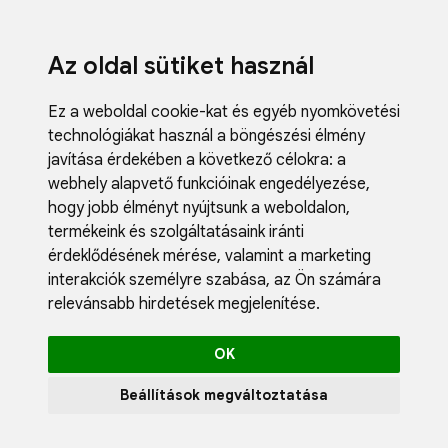
Az oldal sütiket használ
Ez a weboldal cookie-kat és egyéb nyomkövetési
technológiákat használ a böngészési élmény
javítása érdekében a következő célokra:
a
webhely alapvető funkcióinak engedélyezése
,
Fodrászci
hogy jobb élményt nyújtsunk a weboldalon
,
Műköröm
termékeink és szolgáltatásaink iránti
Műszempi
érdeklődésének mérése, valamint a marketing
Kozmetik
interakciók személyre szabása
,
az Ön számára
Akciók
relevánsabb hirdetések megjelenítése
.
Újdonság
Blog
OK
Katalógus
Profil
Beállítások megváltoztatása
0